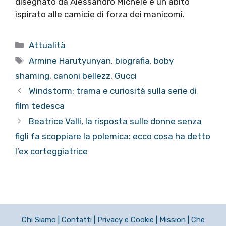
disegnato da Alessandro Michele e un abito
ispirato alle camicie di forza dei manicomi.
Categorie
Attualità
Tag
Armine Harutyunyan
,
biografia
,
boby
shaming
,
canoni bellezz
,
Gucci
Windstorm: trama e curiosità sulla serie di
film tedesca
Beatrice Valli, la risposta sulle donne senza
figli fa scoppiare la polemica: ecco cosa ha detto
l’ex corteggiatrice
Chi Siamo
|
Contatti
|
Privacy e Cookie
|
Mission
|
Che