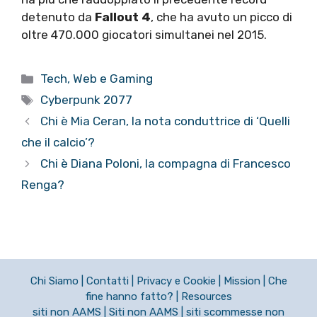
detenuto da
Fallout 4
, che ha avuto un picco di
oltre 470.000 giocatori simultanei nel 2015.
Categorie
Tech, Web e Gaming
Tag
Cyberpunk 2077
Chi è Mia Ceran, la nota conduttrice di ‘Quelli
che il calcio’?
Chi è Diana Poloni, la compagna di Francesco
Renga?
Chi Siamo
|
Contatti
|
Privacy e Cookie
|
Mission
|
Che
fine hanno fatto?
|
Resources
siti non AAMS
|
Siti non AAMS
|
siti scommesse non