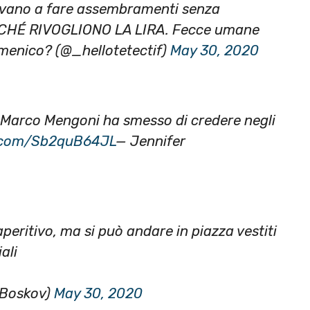
ovano a fare assembramenti senza
PERCHÉ RIVOGLIONO LA LIRA. Fecce umane
enico? (@_hellotetectif)
May 30, 2020
 Marco Mengoni ha smesso di credere negli
r.com/Sb2quB64JL
— Jennifer
peritivo, ma si può andare in piazza vestiti
ali
aBoskov)
May 30, 2020