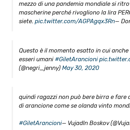
mezzo di una pandemia mondiale si ritr
mascherine perché rivogliono la lira 
siete.
pic.twitter.com/AGPAgqx3Rn
— Dom
Questo è il momento esatto in cui anche
esseri umani
#GiletArancioni
pic.twitte
(@negri_jenny)
May 30, 2020
quindi ragazzi non può bere birra e fare a
di arancione come se olanda vinto mondi
#GiletArancioni
— Vujadln Boskov (@Vuj