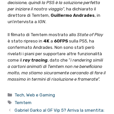
decisione, quindi la PS5 è la soluzione perfetta
per iniziare il nostro viaggio
“, ha dichiarato il
direttore di Temtem,
Guillermo Andrades
, in
un’intervista a
IGN
.
Il filmato di Temtem mostrato allo
State of Play
è stato ripreso in
4K
a
60FPS
sulla PS5, ha
confermato Andrades. Non sono stati però
rivelati i piani per supportare altre funzionalità
come il
ray tracing
, dato che “
i rendering simili
a cartoni animati di Temtem non ne beneficiano
molto, ma stiamo sicuramente cercando di fare il
massimo in termini di risoluzione e framerate”.
Categorie
Tech, Web e Gaming
Tag
Temtem
Gabriel Garko al GF Vip 5? Arriva la smentita: