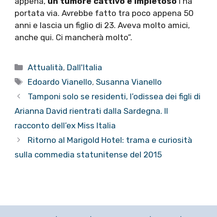
appena,
un tumore cattivo e impietoso
l’ha
portata via. Avrebbe fatto tra poco appena 50
anni e lascia un figlio di 23. Aveva molto amici,
anche qui. Ci mancherà molto”.
Categorie
Attualità
,
Dall'Italia
Tag
Edoardo Vianello
,
Susanna Vianello
Tamponi solo se residenti, l’odissea dei figli di
Arianna David rientrati dalla Sardegna. Il
racconto dell’ex Miss Italia
Ritorno al Marigold Hotel: trama e curiosità
sulla commedia statunitense del 2015