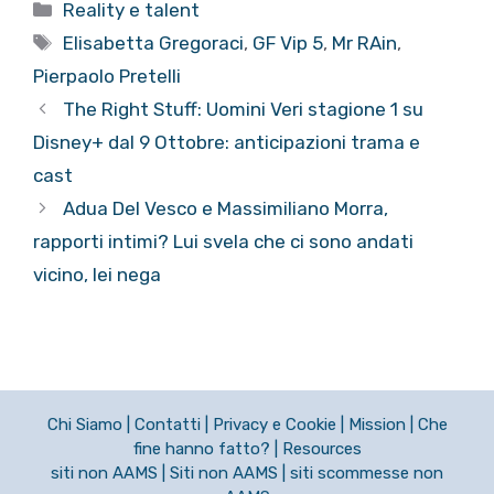
Categorie
Reality e talent
Tag
Elisabetta Gregoraci
,
GF Vip 5
,
Mr RAin
,
Pierpaolo Pretelli
The Right Stuff: Uomini Veri stagione 1 su
Disney+ dal 9 Ottobre: anticipazioni trama e
cast
Adua Del Vesco e Massimiliano Morra,
rapporti intimi? Lui svela che ci sono andati
vicino, lei nega
Chi Siamo
|
Contatti
|
Privacy e Cookie
|
Mission
|
Che
fine hanno fatto?
|
Resources
siti non AAMS
|
Siti non AAMS
|
siti scommesse non