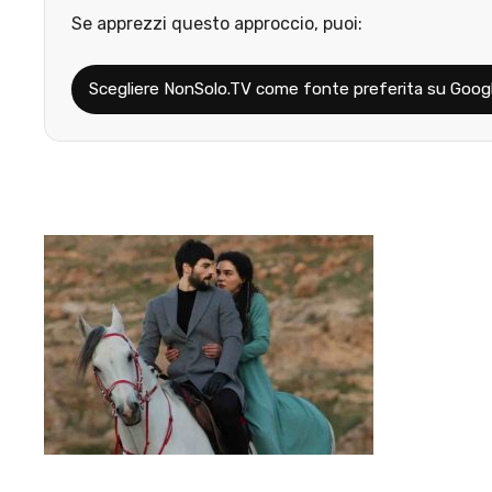
Se apprezzi questo approccio, puoi:
Scegliere NonSolo.TV come fonte preferita su Goog