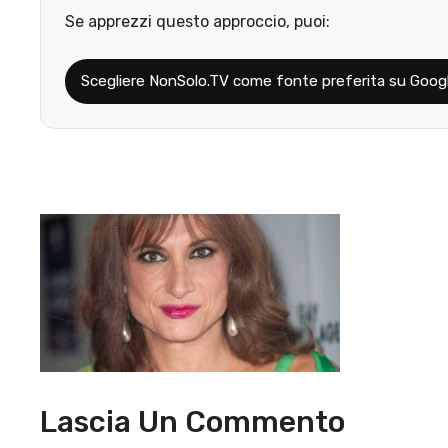
Se apprezzi questo approccio, puoi:
Scegliere NonSolo.TV come fonte preferita su Goog
Lascia Un Commento