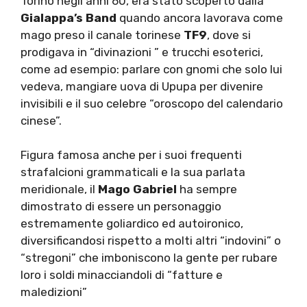
Torino negli anni 60, era stato scoperto dalla
Gialappa’s Band
quando ancora lavorava come
mago preso il canale torinese
TF9
, dove si
prodigava in “divinazioni ” e trucchi esoterici,
come ad esempio: parlare con gnomi che solo lui
vedeva, mangiare uova di Upupa per divenire
invisibili e il suo celebre “oroscopo del calendario
cinese”.
Figura famosa anche per i suoi frequenti
strafalcioni grammaticali e la sua parlata
meridionale, il
Mago Gabriel
ha sempre
dimostrato di essere un personaggio
estremamente goliardico ed autoironico,
diversificandosi rispetto a molti altri “indovini” o
“stregoni” che imboniscono la gente per rubare
loro i soldi minacciandoli di “fatture e
maledizioni”