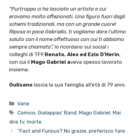
“Purtroppo ci ha lasciato un artista a cui
eravamo molto affezionati. Una figura fuori dagli
schemi tradizionali, ma con un grande cuore!
Riposa in pace Gabriello, ti vogliamo dare l’ultimo
saluto con il nome affettuoso con cui ti abbiamo
sempre chiamato”,
lo ricordano sui social i
colleghi di TF9
Renato, Alex ed Ezio D’Herin
,
con cui il
Mago Gabriel a
veva spesso lavorato
insieme.
Gulisano
lascia la sua famiglia all’età di 79 anni.
Categorie
Varie
Tag
Comico
,
Gialappas' Band
,
Mago Gabriel
,
Mai
dire tv
,
morte
“Fast and Furious? No grazie, preferisco fare