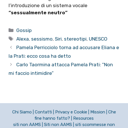
l’introduzione di un sistema vocale
“sessualmente neutro”
Categorie
Gossip
Tag
Alexa
,
sessismo
,
Siri
,
stereotipi
,
UNESCO
Pamela Perricciolo torna ad accusare Eliana e
la Prati: ecco cosa ha detto
Carlo Taormina attacca Pamela Prati: “Non
mi faccio intimidire”
Chi Siamo
|
Contatti
|
Privacy e Cookie
|
Mission
|
Che
fine hanno fatto?
|
Resources
siti non AAMS
|
Siti non AAMS
|
siti scommesse non