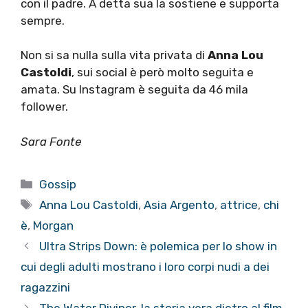
con il padre. A detta sua la sostiene e supporta
sempre.
Non si sa nulla sulla vita privata di
Anna Lou
Castoldi
, sui social è però molto seguita e
amata. Su Instagram è seguita da 46 mila
follower.
Sara Fonte
Categorie
Gossip
Tag
Anna Lou Castoldi
,
Asia Argento
,
attrice
,
chi
è
,
Morgan
Ultra Strips Down: è polemica per lo show in
cui degli adulti mostrano i loro corpi nudi a dei
ragazzini
The Water Diviner, la storia vera dietro al film