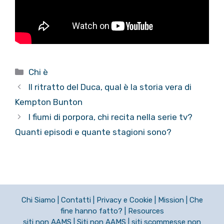
Categorie
Chi è
Il ritratto del Duca, qual è la storia vera di
Kempton Bunton
I fiumi di porpora, chi recita nella serie tv?
Quanti episodi e quante stagioni sono?
Chi Siamo
|
Contatti
|
Privacy e Cookie
|
Mission
|
Che
fine hanno fatto?
|
Resources
siti non AAMS
|
Siti non AAMS
|
siti scommesse non