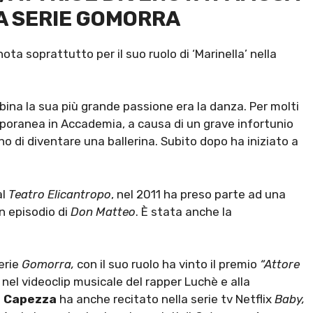
A SERIE GOMORRA
ta soprattutto per il suo ruolo di ‘Marinella’ nella
bina la sua più grande passione era la danza. Per molti
oranea in Accademia, a causa di un grave infortunio
o di diventare una ballerina. Subito dopo ha iniziato a
al
Teatro Elicantropo
, nel 2011 ha preso parte ad una
n episodio di
Don Matteo
. È stata anche la
erie
Gomorra,
con il suo ruolo ha vinto il premio
“Attore
 nel videoclip musicale del rapper Luchè e alla
s Capezza
ha anche recitato nella serie tv Netflix
Baby,