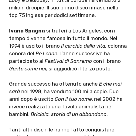
Lady
e
Jealousy
, in tutta Europa ha venduto 2
milioni di copie. Il suo primo disco rimase nella
top 75 inglese per dodici settimane.
Ivana Spagna
si traferì a Los Angeles, con il
tempo divenne famosa in tutto il mondo. Nel
1994 è uscito il brano
Il cerchio della vita,
colonna
sonora del
Re Leone.
L’anno successivo ha
partecipato al
Festival di Sanremo
con il brano
Gente come noi,
si aggiudicò il terzo posto.
Grande successo ha ottenuto anche
E che mai
sarà
nel 1998, ha venduto 100 mila copie. Due
anni dopo è uscito
Con il tuo nome
, nel 2002 ha
invece realizzato una favola animalista per
bambini,
Briciola, storia di un abbandono
.
Tanti altri dischi le hanno fatto conquistare