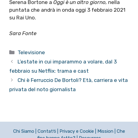
Serena Bortone a
Oggi è un altro giorno,
nella
puntata che andrà in onda oggi 3 febbraio 2021
su Rai Uno.
Sara Fonte
Categorie
Televisione
L’estate in cui imparammo a volare, dal 3
febbraio su Netflix: trama e cast
Chi è Ferruccio De Bortoli? Età, carriera e vita
privata del noto giornalista
Chi Siamo
|
Contatti
|
Privacy e Cookie
|
Mission
|
Che
fine hanno fatto?
|
Resources