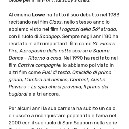
Globe per il film-tv
Thursday’s Child
.
Al cinema
Lowe
ha fatto il suo debutto nel 1983
recitando nel film
Class
, nello stesso anno lo
abbiamo visto nel film
I ragazzi della 56ª strada
,
con il ruolo di
Sodapop
. Sempre negli anni ’80 ha
recitato in altri importanti film come
St. Elmo’s
Fire
,
A proposito della notte scorsa
e
Square
Dance – Ritorno a casa
. Nel 1990 ha recitato nel
film
Cattive compagnie,
lo abbiamo poi visto in
altri film come
Fusi di testa, Omicidio di primo
grado, L’ombra del nemico, Contact, Austin
Powers – La spia che ci provava, Il primo dei
bugiardi
e altri ancora.
Per alcuni anni la sua carriera ha subito un calo,
è riuscito a riconquistare popolarità e fama nel
2000 con il suo ruolo di Sam Seaborn nella serie