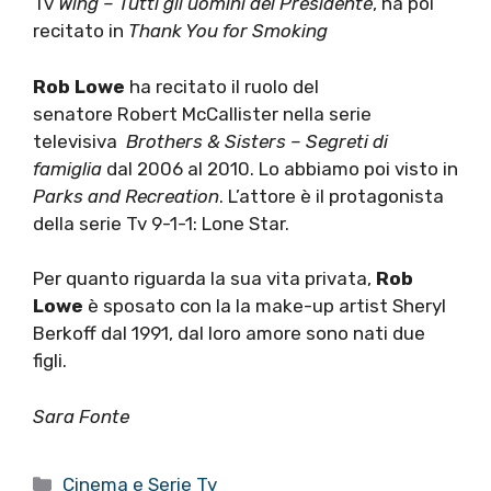
Tv
Wing – Tutti gli uomini del Presidente
, ha poi
recitato in
Thank You for Smoking
Rob Lowe
ha recitato il ruolo del
senatore Robert McCallister nella serie
televisiva
Brothers & Sisters – Segreti di
famiglia
dal 2006 al 2010. Lo abbiamo poi visto in
Parks and Recreation
. L’attore è il protagonista
della serie Tv 9-1-1: Lone Star.
Per quanto riguarda la sua vita privata,
Rob
Lowe
è sposato con la la make-up artist Sheryl
Berkoff dal 1991, dal loro amore sono nati due
figli.
Sara Fonte
Categorie
Cinema e Serie Tv