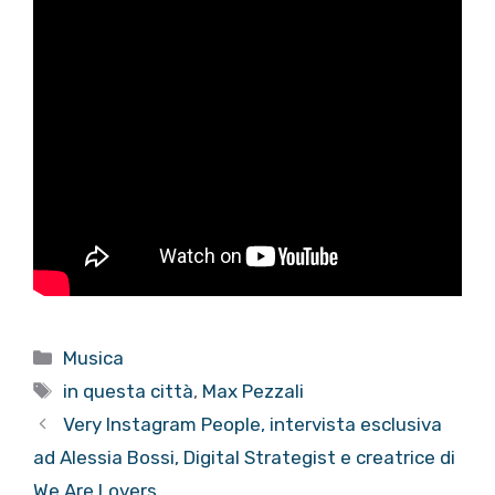
Categorie
Musica
Tag
in questa città
,
Max Pezzali
Very Instagram People, intervista esclusiva
ad Alessia Bossi, Digital Strategist e creatrice di
We Are Lovers