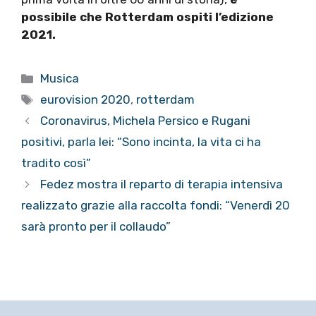
possibile che Rotterdam ospiti l’edizione
2021.
Categorie
Musica
Tag
eurovision 2020
,
rotterdam
Coronavirus, Michela Persico e Rugani
positivi, parla lei: “Sono incinta, la vita ci ha
tradito così”
Fedez mostra il reparto di terapia intensiva
realizzato grazie alla raccolta fondi: “Venerdì 20
sarà pronto per il collaudo”