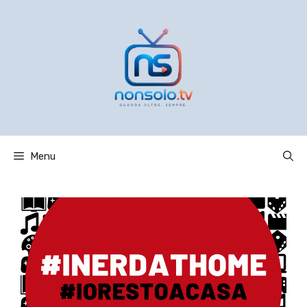
Vai
al
contenuto
Menu