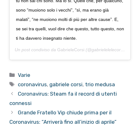
tu non sai chi sono. Ma io sì. Quelli che, per qualcuno,
sono “muoiono solo i vecchi”, “sì, ma erano già
malati”, “ne muoiono molti di più per altre cause”. E,
se sei tra quelli, vuol dire che questo, tutto questo, non
ti ha davvero insegnato niente.
Un post condiviso da
GabrieleCorsi
(@gabrielelelecorsi) in data:
Categorie
Varie
Tag
coronavirus
,
gabriele corsi
,
trio medusa
Coronavirus: Steam fa il record di utenti
connessi
Grande Fratello Vip chiude prima per il
Coronavirus: “Arriverà fino all’inizio di aprile”