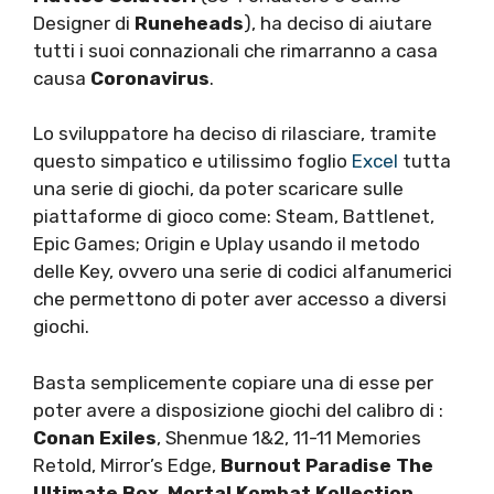
Designer di
Runeheads
), ha deciso di aiutare
tutti i suoi connazionali che rimarranno a casa
causa
Coronavirus
.
Lo sviluppatore ha deciso di rilasciare, tramite
questo simpatico e utilissimo foglio
Excel
tutta
una serie di giochi, da poter scaricare sulle
piattaforme di gioco come: Steam, Battlenet,
Epic Games; Origin e Uplay usando il metodo
delle Key, ovvero una serie di codici alfanumerici
che permettono di poter aver accesso a diversi
giochi.
Basta semplicemente copiare una di esse per
poter avere a disposizione giochi del calibro di :
Conan Exiles
, Shenmue 1&2, 11-11 Memories
Retold, Mirror’s Edge,
Burnout Paradise The
Ultimate Box
,
Mortal Kombat Kollection,