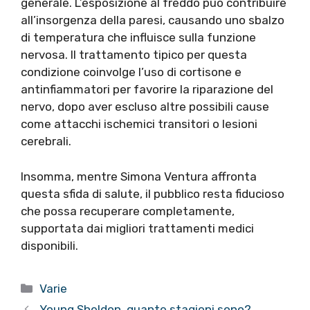
generale. L’esposizione al freddo può contribuire
all’insorgenza della paresi, causando uno sbalzo
di temperatura che influisce sulla funzione
nervosa. Il trattamento tipico per questa
condizione coinvolge l’uso di cortisone e
antinfiammatori per favorire la riparazione del
nervo, dopo aver escluso altre possibili cause
come attacchi ischemici transitori o lesioni
cerebrali.
Insomma, mentre Simona Ventura affronta
questa sfida di salute, il pubblico resta fiducioso
che possa recuperare completamente,
supportata dai migliori trattamenti medici
disponibili.
Categorie
Varie
Young Sheldon, quante stagioni sono?