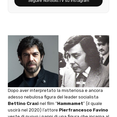
Seguire NonSolo.TV su Instagram
Dopo aver interpretato la misteriosa e ancora
adesso nebulosa figura del leader socialista
Bettino Craxi
nel film “
Hammamet
” (il quale
uscirà nel 2020) l’attore
Pierfrancesco Favino
veste di nuovo i panni di una figura che incarna al