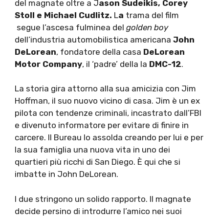
del magnate oltre a J
ason Sudeikis, Corey
Stoll e Michael Cudlitz.
L
a
trama del film
segue l’ascesa fulminea del
golden boy
dell’industria automobilistica americana
John
DeLorean
, fondatore della casa
DeLorean
Motor Company
, il ‘padre’ della la
DMC-12
.
La storia gira attorno alla sua amicizia con Jim
Hoffman, il suo nuovo vicino di casa. Jim è un ex
pilota con tendenze criminali, incastrato dall’FBI
e divenuto informatore per evitare di finire in
carcere. Il Bureau lo assolda creando per lui e per
la sua famiglia una nuova vita in uno dei
quartieri più ricchi di San Diego. È qui che si
imbatte in John DeLorean.
I due stringono un solido rapporto. Il magnate
decide persino di introdurre l’amico nei suoi