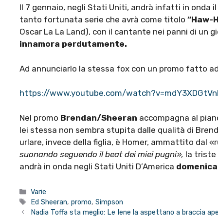
Il 7 gennaio, negli Stati Uniti, andrà infatti in ond
tanto fortunata serie che avrà come titolo
“Haw-H
Oscar La La Land), con il cantante nei panni di un
innamora perdutamente.
Ad annunciarlo la stessa fox con un promo fatto ad
https://www.youtube.com/watch?v=mdY3XDGtVn
Nel promo
Brendan/Sheeran
accompagna al pian
lei stessa non sembra stupita dalle qualità di Br
urlare, invece della figlia, è Homer, ammattito dal
suonando seguendo il beat dei miei pugni»,
la triste
andrà in onda negli Stati Uniti D’America
domenica 
Categorie
Varie
Tag
Ed Sheeran
,
promo
,
Simpson
Nadia Toffa sta meglio: Le Iene la aspettano a braccia ap