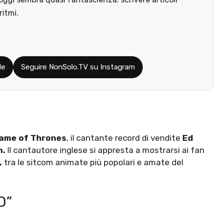
ritmi.
le
Seguire NonSolo.TV su Instagram
ame of Thrones
, il cantante record di vendite
Ed
n.
Il cantautore inglese si appresta a mostrarsi ai fan
,
tra le sitcom animate più popolari e amate del
D”