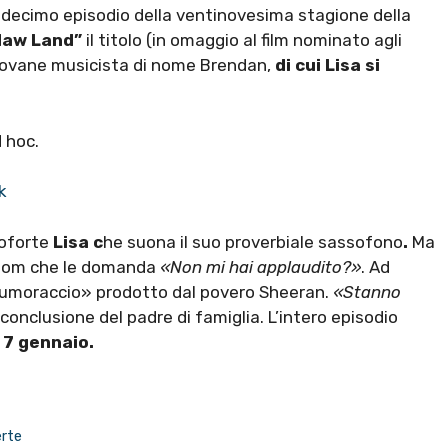
a il decimo episodio della ventinovesima stagione della
aw Land”
il titolo (in omaggio al film nominato agli
 giovane musicista di nome Brendan,
di cui Lisa si
 hoc.
k
oforte
Lisa c
he suona il suo proverbiale sassofono
.
Ma
endom che le domanda
«Non mi hai applaudito?»
. Ad
 «rumoraccio» prodotto dal povero Sheeran.
«Stanno
 conclusione del padre di famiglia. L’intero episodio
7 gennaio.
erte