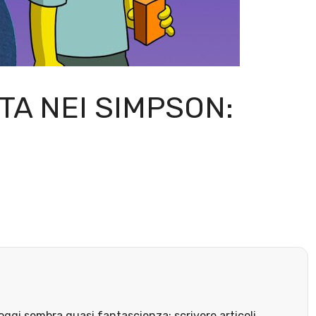
A NEI SIMPSON:
ggi sembra quasi fantascienza: scrivere articoli