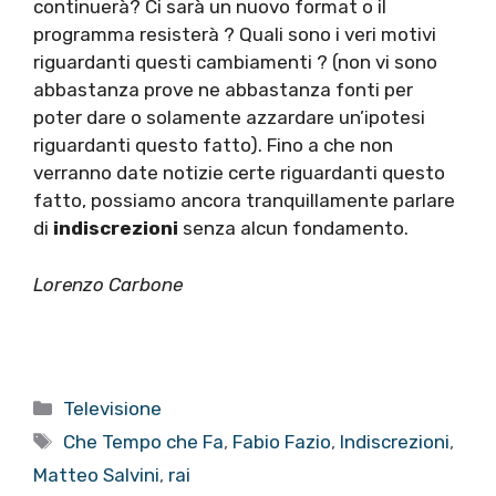
continuerà? Ci sarà un nuovo format o il
programma resisterà ? Quali sono i veri motivi
riguardanti questi cambiamenti ? (non vi sono
abbastanza prove ne abbastanza fonti per
poter dare o solamente azzardare un’ipotesi
riguardanti questo fatto). Fino a che non
verranno date notizie certe riguardanti questo
fatto, possiamo ancora tranquillamente parlare
di
indiscrezioni
senza alcun fondamento.
Lorenzo Carbone
Categorie
Televisione
Tag
Che Tempo che Fa
,
Fabio Fazio
,
Indiscrezioni
,
Matteo Salvini
,
rai