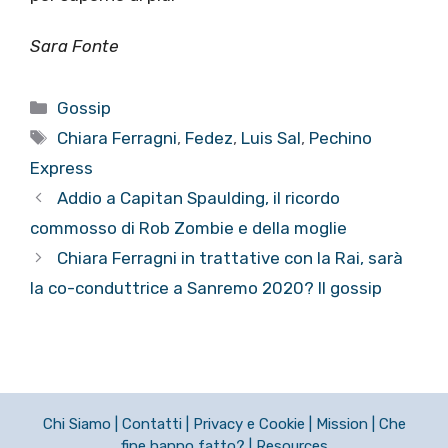
Sara Fonte
Categorie
Gossip
Tag
Chiara Ferragni
,
Fedez
,
Luis Sal
,
Pechino
Express
Addio a Capitan Spaulding, il ricordo
commosso di Rob Zombie e della moglie
Chiara Ferragni in trattative con la Rai, sarà
la co-conduttrice a Sanremo 2020? Il gossip
Chi Siamo
|
Contatti
|
Privacy e Cookie
|
Mission
|
Che
fine hanno fatto?
|
Resources