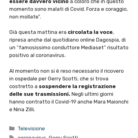
essere davvero vicino
a coloro che in questo
momento sono malati di Covid. Forza e coraggio,
non mollate”.
Già questa mattina era
circolata la voce
,
ripresa anche dal quotidiano online Dagospia, di
un “famosissimo conduttore Mediaset” risultato
positivo al coronavirus.
Al momento non si è reso necessario il ricovero
in ospedale per Gerry Scotti, che si trova
costretto a
sospendere la registrazione
delle sue trasmissioni.
Negli ultimi giorni
hanno contratto il Covid-19 anche Mara Maionchi
e Nina Zilli.
Categorie
Televisione
Tag
coronavirus
,
Gerry Scotti