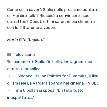
Come se la caverà Giulia nelle prossime puntate
di ‘Mai dire talk’? Riuscirà a convincere i suoi
detrattori? Questi ultimi saranno più clementi
con lei? Staremo a vedere!
Maria Rita Gagliardi
Categorie
Televisione
Tag
commenti
,
Giulia De Lellis
,
Instagram
,
mai
dire talk
,
pubblico
‘Il Sindaco, Italian Politics for Dummies’, il film
di Ismaele La Vardera sbanca nei cinema – VIDEO
Tina Cipollari si sposa: “È stato tutto
inaspettato…”