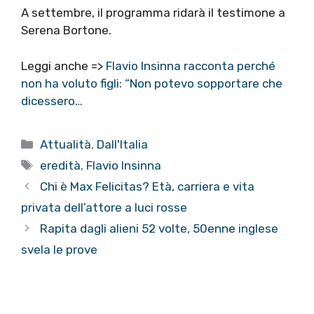
A settembre, il programma ridarà il testimone a
Serena Bortone.
Leggi anche =>
Flavio Insinna racconta perché
non ha voluto figli: “Non potevo sopportare che
dicessero…
Categorie
Attualità
,
Dall'Italia
Tag
eredità
,
Flavio Insinna
Chi è Max Felicitas? Età, carriera e vita
privata dell’attore a luci rosse
Rapita dagli alieni 52 volte, 50enne inglese
svela le prove