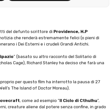
ti del defunto scrittore di
Providence, H.P
notizia che renderà estremamente felici (o pieni di
nerano i Dei Esterni e i crudeli Grandi Antichi.
 Spazio
” (basato su altro racconto del Solitario di
cholas Cage), Richard Stanley ha deciso che farà una
roprio per questo film ha interrotto la pausa di 27
Well’s The Island of Doctor Moreau).
ovecraft
, come ad esempio “
Il Ciclo di Cthulhu
“,
ni, creature aliene dal potere senza confine, in grado