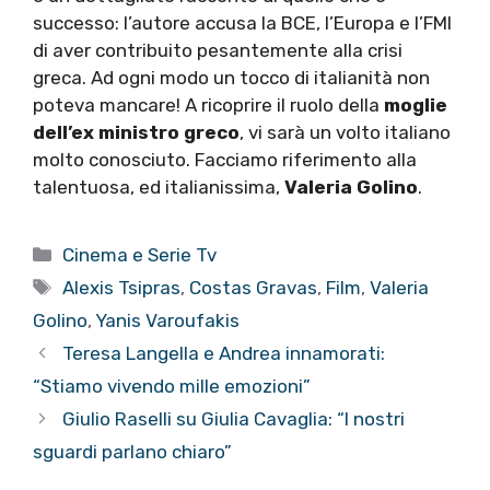
successo: l’autore accusa la BCE, l’Europa e l’FMI
di aver contribuito pesantemente alla crisi
greca. Ad ogni modo un tocco di italianità non
poteva mancare! A ricoprire il ruolo della
moglie
dell’ex ministro greco
, vi sarà un volto italiano
molto conosciuto. Facciamo riferimento alla
talentuosa, ed italianissima,
Valeria Golino
.
Categorie
Cinema e Serie Tv
Tag
Alexis Tsipras
,
Costas Gravas
,
Film
,
Valeria
Golino
,
Yanis Varoufakis
Teresa Langella e Andrea innamorati:
“Stiamo vivendo mille emozioni”
Giulio Raselli su Giulia Cavaglia: “I nostri
sguardi parlano chiaro”