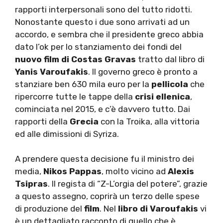
rapporti interpersonali sono del tutto ridotti.
Nonostante questo i due sono arrivati ad un
accordo, e sembra che il presidente greco abbia
dato l’ok per lo stanziamento dei fondi del
nuovo film di Costas Gravas
tratto dal libro di
Yanis Varoufakis
. Il governo greco è pronto a
stanziare ben 630 mila euro per la
pellicola
che
ripercorre tutte le tappe della
crisi ellenica
,
cominciata nel 2015, e c’è davvero tutto. Dai
rapporti della
Grecia
con la Troika, alla vittoria
ed alle dimissioni di Syriza.
A prendere questa decisione fu il ministro dei
media,
Nikos Pappas
, molto vicino ad
Alexis
Tsipras
. Il regista di “Z-L’orgia del potere”, grazie
a questo assegno, coprirà un terzo delle spese
di produzione del
film
. Nel
libro di Varoufakis
vi
è un dettagliato racconto di quello che è