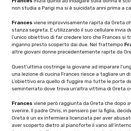
Frances
inizia quindi ad indagare sulla donna e sc
non studia a Parigi ma si è suicidata anni prima a
Frances
viene improvvisamente rapita da Greta che 
stanza segreta. E utilizzando il suo cellulare invia
l’unico obiettivo di far credere loro che Frances si 
inganno presto scoperto dai due. Nel frattempo
Fr
altre giovani donne precedentemente rapite da Gr
Quest’ultima costringe la giovane ad imparare l’un
una lezione di cucina Frances riesce a tagliare un d
L’obiettivo era quello di fuggire ma tutte le porte de
seminterrato dove trova un’altra vittima di Greta
Frances
viene però raggiunta da Greta che dopo ave
svenire. Il padre Chris, in pensiero per la figlia, de
Greta è un ex infermiera licenziata per aver abusato
aver scoperto dietro al pianoforte il vano all’inter