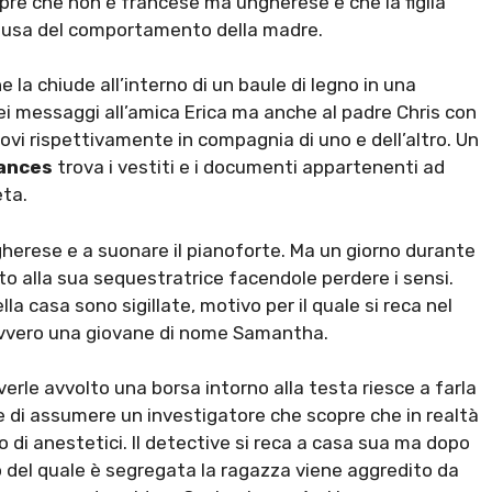
opre che non è francese ma ungherese e che la figlia
 causa del comportamento della madre.
la chiude all’interno di un baule di legno in una
 dei messaggi all’amica Erica ma anche al padre Chris con
trovi rispettivamente in compagnia di uno e dell’altro. Un
ances
trova i vestiti e i documenti appartenenti ad
eta.
gherese e a suonare il pianoforte. Ma un giorno durante
ito alla sua sequestratrice facendole perdere i sensi.
lla casa sono sigillate, motivo per il quale si reca nel
 ovvero una giovane di nome Samantha.
rle avvolto una borsa intorno alla testa riesce a farla
cide di assumere un investigatore che scopre che in realtà
 di anestetici. Il detective si reca a casa sua ma dopo
no del quale è segregata la ragazza viene aggredito da