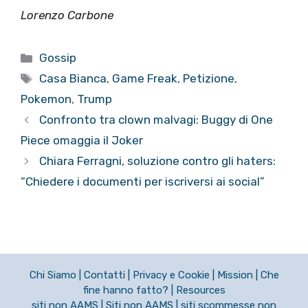
Lorenzo Carbone
Categorie
Gossip
Tag
Casa Bianca
,
Game Freak
,
Petizione
,
Pokemon
,
Trump
Confronto tra clown malvagi: Buggy di One
Piece omaggia il Joker
Chiara Ferragni, soluzione contro gli haters:
“Chiedere i documenti per iscriversi ai social”
Chi Siamo
|
Contatti
|
Privacy e Cookie
|
Mission
|
Che
fine hanno fatto?
|
Resources
siti non AAMS
|
Siti non AAMS
|
siti scommesse non