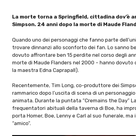
La morte torna a Springfield, cittadina dov’è 
Simpson. 24 anni dopo la morte di Maude Fland
Quando uno dei personaggi che fanno parte dell’unive
trovare dinnanzi allo sconforto dei fan. Lo sanno b
dovuto affrontare ben 15 perdite nel corso degli an
morte di Maude Flanders nel 2000 – hanno dovuto di
la maestra Edna Caprapall).
Recentemente, Tim Long, co-produttore dei Simpson e
rammarico dopo l’uscita di scena di un personaggio 
animata. Durante la puntata “Cremains the Day” Larry
frequentatori abituali della taverna di Boe, ha im
porta Homer, Boe, Lenny e Carl al suo funerale, ma 
“amico”.