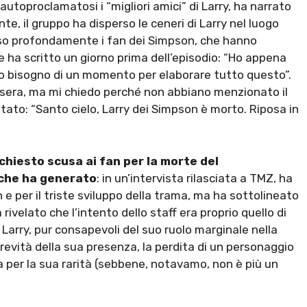
autoproclamatosi i “migliori amici” di Larry, ha narrato
e, il gruppo ha disperso le ceneri di Larry nel luogo
osso profondamente i fan dei Simpson, che hanno
te ha scritto un giorno prima dell’episodio: “Ho appena
o bisogno di un momento per elaborare tutto questo”.
ri sera, ma mi chiedo perché non abbiano menzionato il
tato: “Santo cielo, Larry dei Simpson è morto. Riposa in
chiesto scusa ai fan per la morte del
 che ha generato
: in un’intervista rilasciata a TMZ, ha
 e per il triste sviluppo della trama, ma ha sottolineato
ivelato che l’intento dello staff era proprio quello di
Larry, pur consapevoli del suo ruolo marginale nella
evità della sua presenza, la perdita di un personaggio
 per la sua rarità (sebbene, notavamo, non è più un