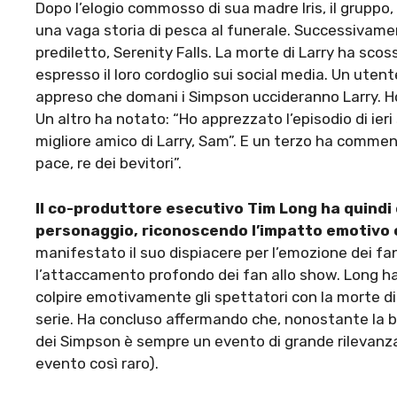
Dopo l’elogio commosso di sua madre Iris, il gruppo, 
una vaga storia di pesca al funerale. Successivament
prediletto, Serenity Falls. La morte di Larry ha sc
espresso il loro cordoglio sui social media. Un uten
appreso che domani i Simpson uccideranno Larry. H
Un altro ha notato: “Ho apprezzato l’episodio di ie
migliore amico di Larry, Sam”. E un terzo ha commen
pace, re dei bevitori”.
Il co-produttore esecutivo Tim Long ha quindi 
personaggio, riconoscendo l’impatto emotivo
manifestato il suo dispiacere per l’emozione dei fan
l’attaccamento profondo dei fan allo show. Long ha r
colpire emotivamente gli spettatori con la morte di 
serie. Ha concluso affermando che, nonostante la br
dei Simpson è sempre un evento di grande rilevanza
evento così raro).