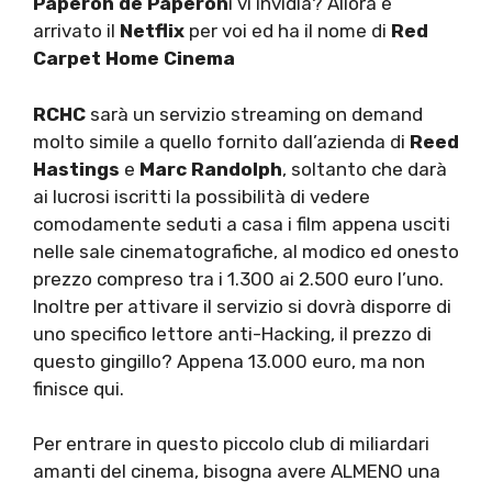
Paperon de Paperon
i vi invidia? Allora è
arrivato il
Netflix
per voi ed ha il nome di
Red
Carpet Home Cinema
RCHC
sarà un servizio streaming on demand
molto simile a quello fornito dall’azienda di
Reed
Hastings
e
Marc Randolph
, soltanto che darà
ai lucrosi iscritti la possibilità di vedere
comodamente seduti a casa i film appena usciti
nelle sale cinematografiche, al modico ed onesto
prezzo compreso tra i 1.300 ai 2.500 euro l’uno.
Inoltre per attivare il servizio si dovrà disporre di
uno specifico lettore anti-Hacking, il prezzo di
questo gingillo? Appena 13.000 euro, ma non
finisce qui.
Per entrare in questo piccolo club di miliardari
amanti del cinema, bisogna avere ALMENO una