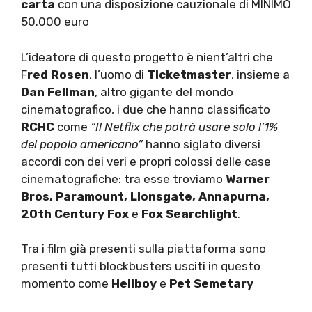
carta
con una disposizione cauzionale di MINIMO
50.000 euro
L’ideatore di questo progetto è nient’altri che
F
red Rosen
, l’uomo di
Ticketmaster
, insieme a
Dan Fellman
, altro gigante del mondo
cinematografico, i due che hanno classificato
RCHC
come
“Il Netflix che potrà usare solo l’1%
del popolo americano”
hanno siglato diversi
accordi con dei veri e propri colossi delle case
cinematografiche: tra esse troviamo
Warner
Bros, Paramount, Lionsgate, Annapurna,
20th Century Fox
e
Fox Searchlight
.
Tra i film già presenti sulla piattaforma sono
presenti tutti blockbusters usciti in questo
momento come
Hellboy
e
Pet
Semetary