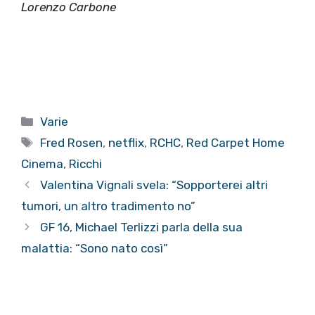
Lorenzo Carbone
Categorie
Varie
Tag
Fred Rosen
,
netflix
,
RCHC
,
Red Carpet Home
Cinema
,
Ricchi
Valentina Vignali svela: “Sopporterei altri
tumori, un altro tradimento no”
GF 16, Michael Terlizzi parla della sua
malattia: “Sono nato così”