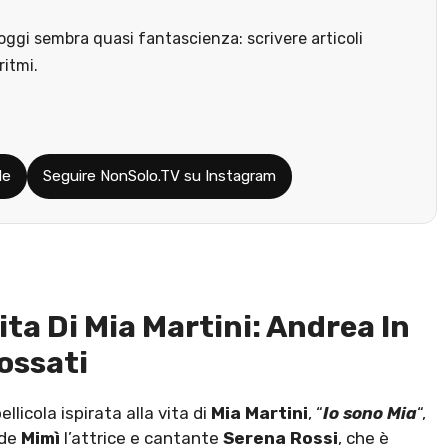
ggi sembra quasi fantascienza: scrivere articoli
ritmi.
le
Seguire NonSolo.TV su Instagram
 Vita Di Mia Martini: Andrea In
Fossati
licola ispirata alla vita di
Mia Martini
, “
Io sono Mia
“,
nde
Mimì
l’attrice e cantante
Serena Rossi
, che è