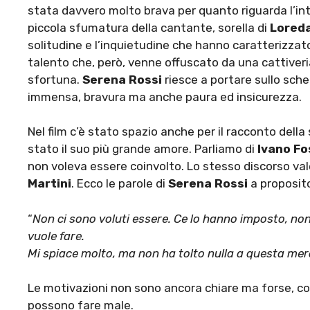
stata davvero molto brava per quanto riguarda l’in
piccola sfumatura della cantante, sorella di
Lored
solitudine e l’inquietudine che hanno caratterizzato 
talento che, però, venne offuscato da una cattiveri
sfortuna.
Serena Rossi
riesce a portare sullo sch
immensa, bravura ma anche paura ed insicurezza.
Nel film c’è stato spazio anche per il racconto della 
stato il suo più grande amore. Parliamo di
Ivano Fo
non voleva essere coinvolto. Lo stesso discorso va
Martini
. Ecco le parole di
Serena Rossi
a proposit
“
Non ci sono voluti essere. Ce lo hanno imposto, no
vuole fare.
Mi spiace molto, ma non ha tolto nulla a questa mera
Le motivazioni non sono ancora chiare ma forse, com’
possono fare male.