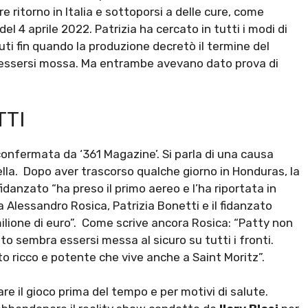
e ritorno in Italia e sottoporsi a delle cure, come
el 4 aprile 2022. Patrizia ha cercato in tutti i modi di
uti fin quando la produzione decretò il termine del
essersi mossa. Ma entrambe avevano dato prova di
TTI
onfermata da ‘361 Magazine’. Si parla di una causa
ella. Dopo aver trascorso qualche giorno in Honduras, la
fidanzato “ha preso il primo aereo e l’ha riportata in
a Alessandro Rosica, Patrizia Bonetti e il fidanzato
milione di euro”. Come scrive ancora Rosica: “Patty non
esto sembra essersi messa al sicuro su tutti i fronti.
 ricco e potente che vive anche a Saint Moritz”.
re il gioco prima del tempo e per motivi di salute.