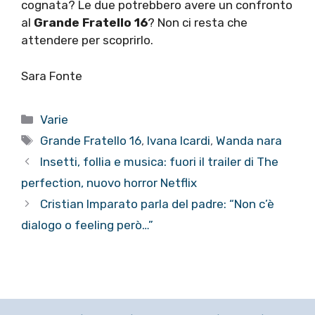
cognata? Le due potrebbero avere un confronto
al
Grande Fratello 16
? Non ci resta che
attendere per scoprirlo.
Sara Fonte
Categorie
Varie
Tag
Grande Fratello 16
,
Ivana Icardi
,
Wanda nara
Insetti, follia e musica: fuori il trailer di The
perfection, nuovo horror Netflix
Cristian Imparato parla del padre: “Non c’è
dialogo o feeling però…”