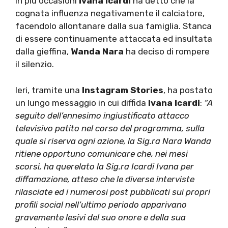
In più occasioni
Ivana Icardi
ha detto che la
cognata influenza negativamente il calciatore,
facendolo allontanare dalla sua famiglia. Stanca
di essere continuamente attaccata ed insultata
dalla gieffina,
Wanda Nara
ha deciso di rompere
il silenzio.
Ieri, tramite una
Instagram Stories
, ha postato
un lungo messaggio in cui diffida
Ivana Icardi
:
“A
seguito dell’ennesimo ingiustificato attacco
televisivo patito nel corso del programma, sulla
quale si riserva ogni azione, la Sig.ra Nara Wanda
ritiene opportuno comunicare che, nei mesi
scorsi, ha querelato la Sig.ra Icardi Ivana per
diffamazione, atteso che le diverse interviste
rilasciate ed i numerosi post pubblicati sui propri
profili social nell’ultimo periodo a
pparivano
gravemente lesivi del suo onore e della sua