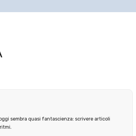
A
ggi sembra quasi fantascienza: scrivere articoli
ritmi.