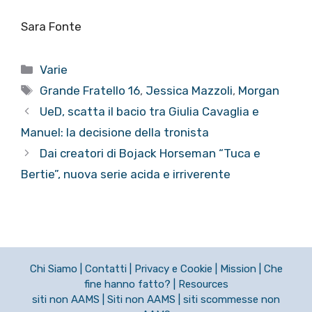
Sara Fonte
Categorie
Varie
Tag
Grande Fratello 16
,
Jessica Mazzoli
,
Morgan
UeD, scatta il bacio tra Giulia Cavaglia e
Manuel: la decisione della tronista
Dai creatori di Bojack Horseman “Tuca e
Bertie”, nuova serie acida e irriverente
Chi Siamo
|
Contatti
|
Privacy e Cookie
|
Mission
|
Che
fine hanno fatto?
|
Resources
siti non AAMS
|
Siti non AAMS
|
siti scommesse non