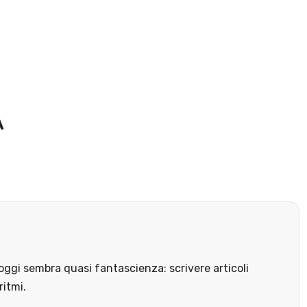
A
ggi sembra quasi fantascienza: scrivere articoli
ritmi.