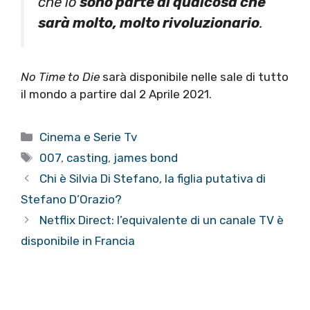
che io
sono parte di qualcosa che
sarà molto, molto rivoluzionario
.
No Time to Die
sarà disponibile nelle sale di tutto
il mondo a partire dal 2 Aprile 2021.
Categorie
Cinema e Serie Tv
Tag
007
,
casting
,
james bond
Chi è Silvia Di Stefano, la figlia putativa di
Stefano D’Orazio?
Netflix Direct: l’equivalente di un canale TV è
disponibile in Francia