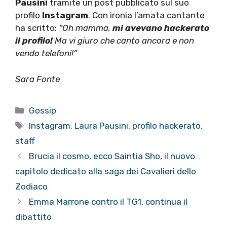
Pausini
tramite un post pubblicato sul suo
profilo
Instagram
. Con ironia l’amata cantante
ha scritto:
“Oh mamma,
mi avevano hackerato
il profilo!
Ma vi giuro che canto ancora e non
vendo telefoni!”
Sara Fonte
Categorie
Gossip
Tag
Instagram
,
Laura Pausini
,
profilo hackerato
,
staff
Brucia il cosmo, ecco Saintia Sho, il nuovo
capitolo dedicato alla saga dei Cavalieri dello
Zodiaco
Emma Marrone contro il TG1, continua il
dibattito