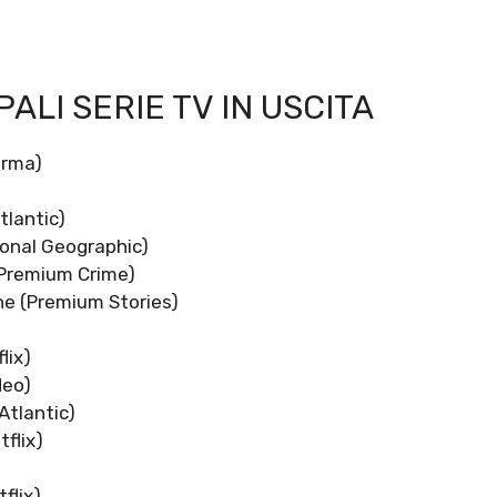
ALI SERIE TV IN USCITA
orma)
tlantic)
ional Geographic)
(Premium Crime)
ne (Premium Stories)
lix)
deo)
Atlantic)
flix)
flix)