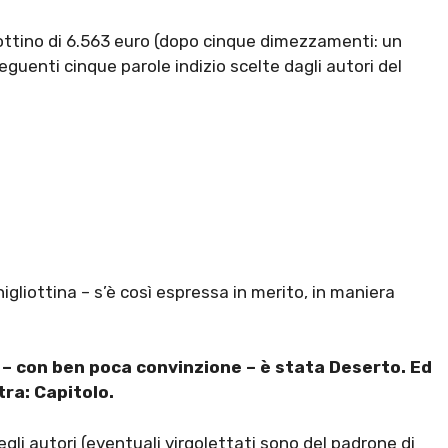
ottino di 6.563 euro (dopo cinque dimezzamenti: un
seguenti cinque parole indizio scelte dagli autori del
higliottina – s’è così espressa in merito, in maniera
 – con ben poca convinzione – è stata Deserto. Ed
tra: Capitolo.
egli autori (eventuali virgolettati sono del padrone di