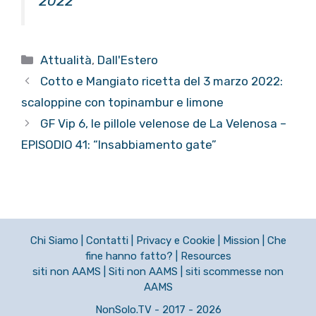
2022
Categorie
Attualità
,
Dall'Estero
Cotto e Mangiato ricetta del 3 marzo 2022:
scaloppine con topinambur e limone
GF Vip 6, le pillole velenose de La Velenosa –
EPISODIO 41: “Insabbiamento gate”
Chi Siamo
|
Contatti
|
Privacy e Cookie
|
Mission
|
Che
fine hanno fatto?
|
Resources
siti non AAMS
|
Siti non AAMS
|
siti scommesse non
AAMS
NonSolo.TV - 2017 - 2026