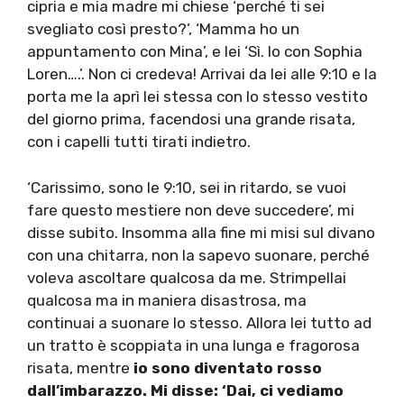
cipria e mia madre mi chiese ‘perché ti sei
svegliato così presto?’, ‘Mamma ho un
appuntamento con Mina’, e lei ‘Sì. Io con Sophia
Loren….’. Non ci credeva! Arrivai da lei alle 9:10 e la
porta me la aprì lei stessa con lo stesso vestito
del giorno prima, facendosi una grande risata,
con i capelli tutti tirati indietro.
‘Carissimo, sono le 9:10, sei in ritardo, se vuoi
fare questo mestiere non deve succedere’, mi
disse subito. Insomma alla fine mi misi sul divano
con una chitarra, non la sapevo suonare, perché
voleva ascoltare qualcosa da me. Strimpellai
qualcosa ma in maniera disastrosa, ma
continuai a suonare lo stesso. Allora lei tutto ad
un tratto è scoppiata in una lunga e fragorosa
risata, mentre
io sono diventato rosso
dall’imbarazzo. Mi disse: ‘Dai, ci vediamo