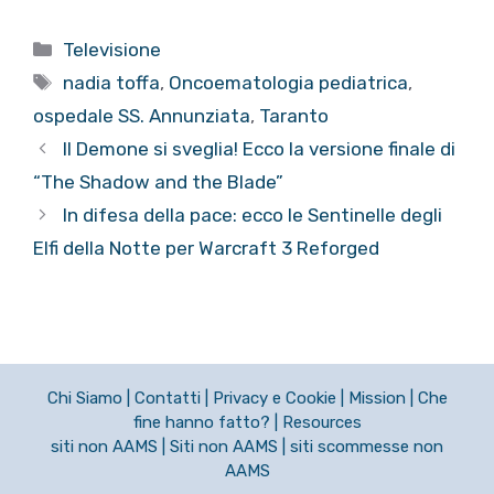
Categorie
Televisione
Tag
nadia toffa
,
Oncoematologia pediatrica
,
ospedale SS. Annunziata
,
Taranto
Il Demone si sveglia! Ecco la versione finale di
“The Shadow and the Blade”
In difesa della pace: ecco le Sentinelle degli
Elfi della Notte per Warcraft 3 Reforged
Chi Siamo
|
Contatti
|
Privacy e Cookie
|
Mission
|
Che
fine hanno fatto?
|
Resources
siti non AAMS
|
Siti non AAMS
|
siti scommesse non
AAMS