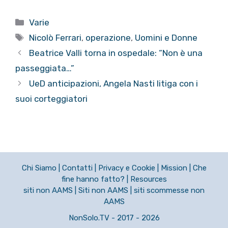
Categorie
Varie
Tag
Nicolò Ferrari
,
operazione
,
Uomini e Donne
Beatrice Valli torna in ospedale: “Non è una
passeggiata…”
UeD anticipazioni, Angela Nasti litiga con i
suoi corteggiatori
Chi Siamo
|
Contatti
|
Privacy e Cookie
|
Mission
|
Che
fine hanno fatto?
|
Resources
siti non AAMS
|
Siti non AAMS
|
siti scommesse non
AAMS
NonSolo.TV - 2017 - 2026