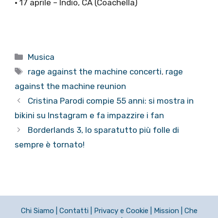
• 17 aprile – Indio, CA (Coachella)
Categorie
Musica
Tag
rage against the machine concerti
,
rage
against the machine reunion
Cristina Parodi compie 55 anni: si mostra in
bikini su Instagram e fa impazzire i fan
Borderlands 3, lo sparatutto più folle di
sempre è tornato!
Chi Siamo
|
Contatti
|
Privacy e Cookie
|
Mission
|
Che